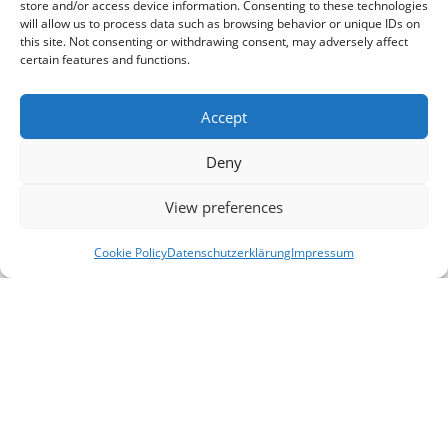
überziehen – Pflanzen, wie man sie sonst eher in
store and/or access device information. Consenting to these technologies
will allow us to process data such as browsing behavior or unique IDs on
Westeuropa findet.
this site. Not consenting or withdrawing consent, may adversely affect
certain features and functions.
Das gemeinsame Vorkommen dieser Arten ist
typisch für die Lausitzer Heidemoore –
Accept
Lebensräume, in denen sich Einflüsse aus Nord und
West begegnen. Besonders eindrucksvoll machen
Deny
dieses Moor auch Pflanzen wie Rosmarinheide,
Moosbeere und Rauschbeere, die nur in nassen,
View preferences
nährstoffarmen Böden gedeihen.
Cookie Policy
Datenschutzerklärung
Impressum
Verbundpartner