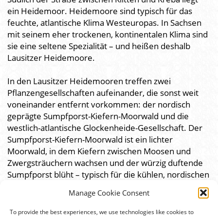
ein Heidemoor. Heidemoore sind typisch für das
feuchte, atlantische Klima Westeuropas. In Sachsen
mit seinem eher trockenen, kontinentalen Klima sind
sie eine seltene Spezialität – und heißen deshalb
Lausitzer Heidemoore.
In den Lausitzer Heidemooren treffen zwei
Pflanzengesellschaften aufeinander, die sonst weit
voneinander entfernt vorkommen: der nordisch
geprägte Sumpfporst-Kiefern-Moorwald und die
westlich-atlantische Glockenheide-Gesellschaft. Der
Sumpfporst-Kiefern-Moorwald ist ein lichter
Moorwald, in dem Kiefern zwischen Moosen und
Zwergsträuchern wachsen und der würzig duftende
Sumpfporst blüht – typisch für die kühlen, nordischen
Moore Skandinaviens. Die Glockenheide-Gesellschaft
Manage Cookie Consent
hingegen prägt offene, feuchte Heideflächen, wo rosa
Blütenpolster der Glockenheide den nassen Boden
To provide the best experiences, we use technologies like cookies to