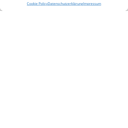
Cookie Policy
Datenschutzerklärung
Impressum
Juni 2023
(1)
April 2023
(1)
Januar 2023
(3)
November 2022
(2)
August 2022
(2)
Juli 2022
(1)
Mai 2022
(1)