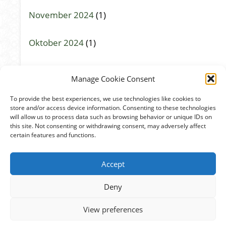
November 2024
(1)
Oktober 2024
(1)
September 2024
(1)
Manage Cookie Consent
Mai 2024
(1)
To provide the best experiences, we use technologies like cookies to
store and/or access device information. Consenting to these technologies
will allow us to process data such as browsing behavior or unique IDs on
März 2024
(1)
this site. Not consenting or withdrawing consent, may adversely affect
certain features and functions.
Januar 2024
(1)
Accept
November 2023
(2)
Deny
September 2023
(1)
View preferences