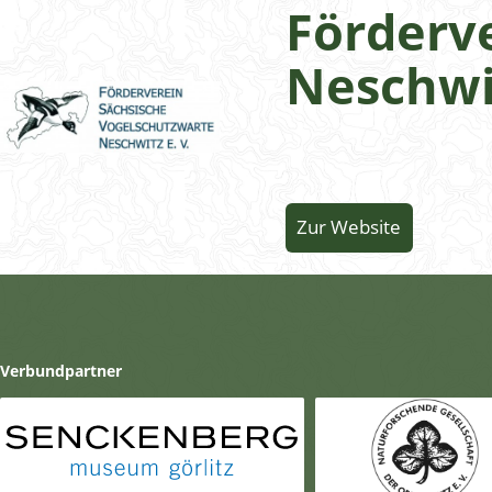
Förderv
Neschwit
Zur Website
Verbundpartner