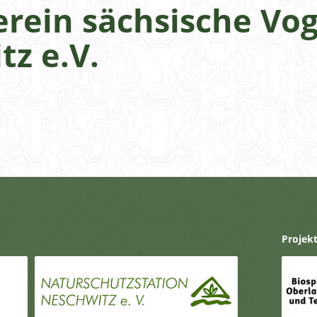
erein sächsische Vo
z e.V.
Projek