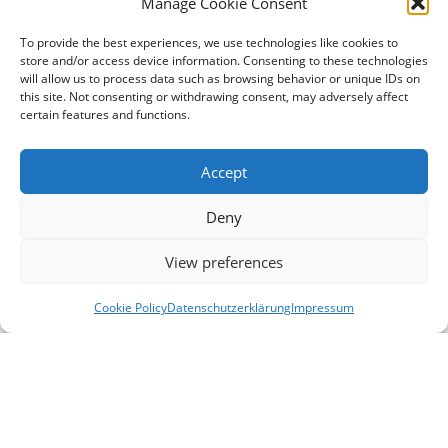
Manage Cookie Consent
dieser Moore im Kontext des Klimawandels
treffen?
To provide the best experiences, we use technologies like cookies to
store and/or access device information. Consenting to these technologies
will allow us to process data such as browsing behavior or unique IDs on
Methodik: Anna verwendete eine breite Palette
this site. Not consenting or withdrawing consent, may adversely affect
wissenschaftlicher Methoden, darunter
certain features and functions.
Bodensondierung, Nivellement,
Wasserstandsmessungen und
Accept
Wasserprobenahmen. Zudem nutzte sie ein
Strömungsmodell namens MODFLOW und
Deny
regionale Klimaprojektionen.
View preferences
Cookie Policy
Datenschutzerklärung
Impressum