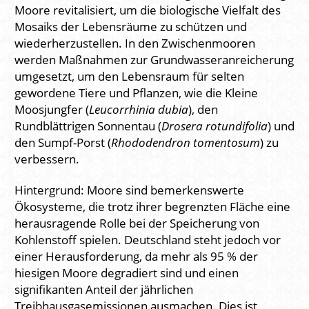
Moore revitalisiert, um die biologische Vielfalt des
Mosaiks der Lebensräume zu schützen und
wiederherzustellen. In den Zwischenmooren
werden Maßnahmen zur Grundwasseranreicherung
umgesetzt, um den Lebensraum für selten
gewordene Tiere und Pflanzen, wie die Kleine
Moosjungfer (
Leucorrhinia dubia
), den
Rundblättrigen Sonnentau (
Drosera rotundifolia
) und
den Sumpf-Porst (
Rhododendron tomentosum
) zu
verbessern.
Hintergrund: Moore sind bemerkenswerte
Ökosysteme, die trotz ihrer begrenzten Fläche eine
herausragende Rolle bei der Speicherung von
Kohlenstoff spielen. Deutschland steht jedoch vor
einer Herausforderung, da mehr als 95 % der
hiesigen Moore degradiert sind und einen
signifikanten Anteil der jährlichen
Treibhausgasemissionen ausmachen. Dies ist