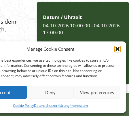
Datum / Uhrzeit
aus dem
04.10.2026 10:00:00 - 04.10.2026
ch,
17:00:00
Veranstalter
Manage Cookie Consent
Naturschutzstation Neschwitz
he best experiences, we use technologies like cookies to store and/or
e information. Consenting to these technologies will allow us to process
Veranstaltungsort
 browsing behavior or unique IDs on this site. Not consenting or
Fischereihof Kleinholscha
consent, may adversely affect certain features and functions.
ccept
Deny
View preferences
Cookie Policy
Datenschutzerklärung
Impressum
tpartner