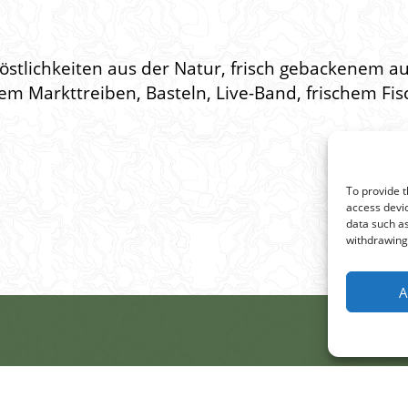
Köstlichkeiten aus der Natur, frisch gebackenem 
m Markttreiben, Basteln, Live-Band, frischem Fis
To provide t
access devic
data such as
withdrawing 
A
Projek