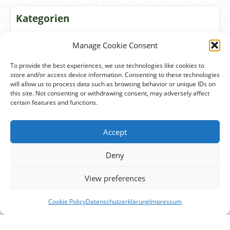
Kategorien
Allgemein (20)
Manage Cookie Consent
Lebensraum (3)
To provide the best experiences, we use technologies like cookies to
store and/or access device information. Consenting to these technologies
Maßnahmen (13)
will allow us to process data such as browsing behavior or unique IDs on
this site. Not consenting or withdrawing consent, may adversely affect
Monitoring (6)
certain features and functions.
Öffentlichkeitsarbeit (8)
Pressemitteilungen (1)
Accept
Umweltbildung (6)
Deny
View preferences
Archiv
Cookie Policy
Datenschutzerklärung
Impressum
Juni 2026
(3)