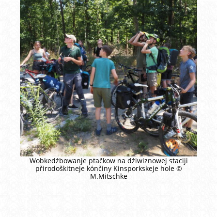
Wobkedźbowanje ptačkow na dźiwiznowej staciji
přirodoškitneje kónčiny Kinsporkskeje hole ©
M.Mitschke